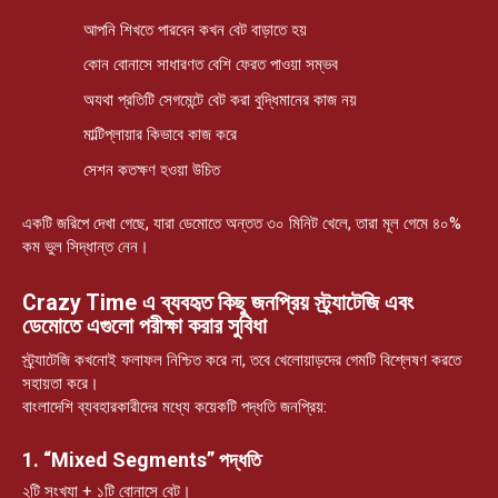
আপনি শিখতে পারবেন কখন বেট বাড়াতে হয়
কোন বোনাসে সাধারণত বেশি ফেরত পাওয়া সম্ভব
অযথা প্রতিটি সেগমেন্টে বেট করা বুদ্ধিমানের কাজ নয়
মাল্টিপ্লায়ার কিভাবে কাজ করে
সেশন কতক্ষণ হওয়া উচিত
একটি জরিপে দেখা গেছে, যারা ডেমোতে অন্তত ৩০ মিনিট খেলে, তারা মূল গেমে ৪০%
কম ভুল সিদ্ধান্ত নেন।
Crazy Time এ ব্যবহৃত কিছু জনপ্রিয় স্ট্র্যাটেজি এবং
ডেমোতে এগুলো পরীক্ষা করার সুবিধা
স্ট্র্যাটেজি কখনোই ফলাফল নিশ্চিত করে না, তবে খেলোয়াড়দের গেমটি বিশ্লেষণ করতে
সহায়তা করে।
বাংলাদেশি ব্যবহারকারীদের মধ্যে কয়েকটি পদ্ধতি জনপ্রিয়:
1. “Mixed Segments” পদ্ধতি
২টি সংখ্যা + ১টি বোনাসে বেট।