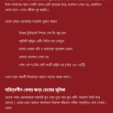
টাকা লাগানোর আগে গেমটি কেমন ডেটা ব্যবহার করে, কতক্ষণে লোড হয়, মোবাইলে
কেমন চলে—এসব পরীক্ষা খুব জরুরি।
ডেমো মোডে খেলোয়াড় সহজেই বুঝতে পারেন:
নিজের ইন্টারনেট স্পিডে গেম কি স্মুথ চলে
প্রতিটি রাউন্ডে বেটিং টাইম কত সেকেন্ড
চাকায় ঘোরার গতি ও ক্যামেরা অ্যাঙ্গেল কেমন
বোনাস কতক্ষণে লোড হয়
গেমে এক ঘণ্টায় মোট কতটি রাউন্ড হয় (গড়ে ২৪–২৬টি)
এসব তথ্য পরবর্তী সিদ্ধান্ত গ্রহণে অনেক কাজে লাগে।
দায়িত্বশীল খেলার জন্য ডেমোর ভূমিকা
অনেক সময় খেলোয়াড়রা সরাসরি মূল গেমে ঢুকে পরে ভুল বেটিং অভ্যাস তৈরি করে
ফেলেন। ডেমো মোড আসলে আপনাকে নিরাপদ পরিবেশে সঠিক পদ্ধতিতে খেলা শেখায়।
যেমন: