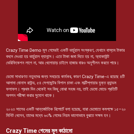
Crazy Time Demo মূল গেমেরই একটি ভার্চুয়াল সংস্করণ, যেখানে বাস্তব টাকার
বদলে দেওয়া হয় ভার্চুয়াল ব্যালান্স। এতে টাকা জমা দিতে হয় না, অ্যাকাউন্ট
ভেরিফিকেশন লাগে না, আর খেলোয়াড় চাইলে হাজার বারও অনুশীলন করতে পারে।
ডেমো সাধারণত নতুনদের জন্য সবচেয়ে কার্যকর, কারণ Crazy Time-এ রয়েছে ৪টি
আলাদা বোনাস রাউন্ড, ৫৪ সেগমেন্টের বিশাল চাকা এবং মাল্টিপ্লায়ার যুক্ত র‍্যান্ডম
ফলাফল। প্রথম দিন থেকেই সব কিছু বোঝা সহজ নয়, তাই ডেমো মোডে প্রতিটি
অপশন পরীক্ষা করার সুযোগ থাকে।
২০২৩ সালের একটি আন্তর্জাতিক রিপোর্টে বলা হয়েছে, যারা ডেমোতে কমপক্ষে ১৫–২০
মিনিট খেলেন, তাদের মধ্যে ৬৩% গেমের নিয়ম ভালোভাবে বুঝতে সক্ষম হন।
Crazy Time গেমের মূল কাঠামো