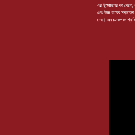
এর উন্মোচনের পর থেকে,
এবং উচ্চ জয়ের সম্ভাবনা
দেয়। এর চমকপ্রদ গ্রাফি