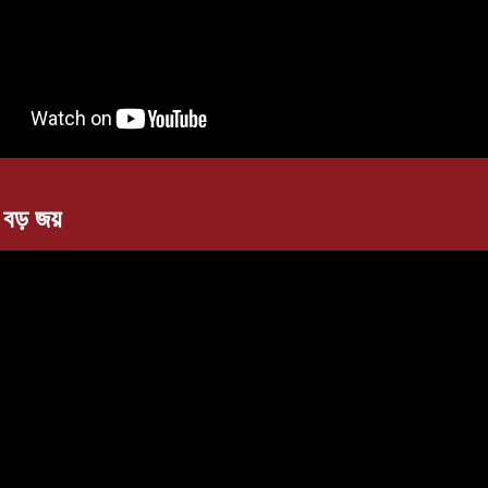
ড় জয়