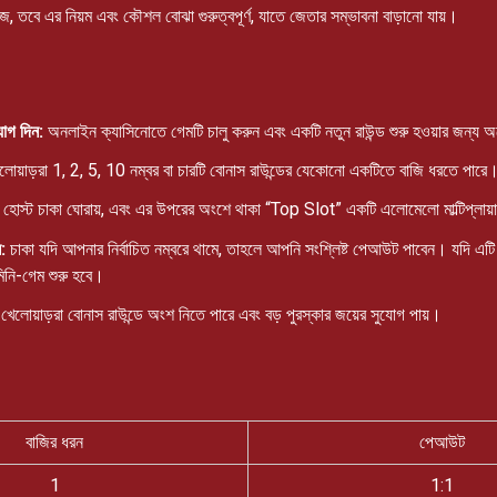
বে এর নিয়ম এবং কৌশল বোঝা গুরুত্বপূর্ণ, যাতে জেতার সম্ভাবনা বাড়ানো যায়।
োগ দিন:
অনলাইন ক্যাসিনোতে গেমটি চালু করুন এবং একটি নতুন রাউন্ড শুরু হওয়ার জন্য অ
োয়াড়রা 1, 2, 5, 10 নম্বর বা চারটি বোনাস রাউন্ডের যেকোনো একটিতে বাজি ধরতে পারে
হোস্ট চাকা ঘোরায়, এবং এর উপরের অংশে থাকা “Top Slot” একটি এলোমেলো মাল্টিপ্লায়ার
:
চাকা যদি আপনার নির্বাচিত নম্বরে থামে, তাহলে আপনি সংশ্লিষ্ট পেআউট পাবেন। যদি এটি 
িনি-গেম শুরু হবে।
খেলোয়াড়রা বোনাস রাউন্ডে অংশ নিতে পারে এবং বড় পুরস্কার জয়ের সুযোগ পায়।
বাজির ধরন
পেআউট
1
1:1