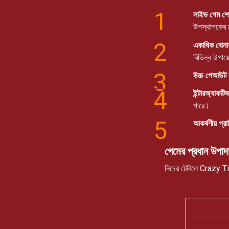
লাইভ গেম শো
উপস্থাপকের 
একাধিক বোনাস
বিভিন্ন উপায
উচ্চ পেআউট স
ইন্টারঅ্যাকটি
পারে।
আকর্ষণীয় গ্রাফ
গেমের প্রধান উপাদ
নিচের টেবিলে Crazy Ti