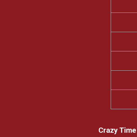
Crazy Time ক