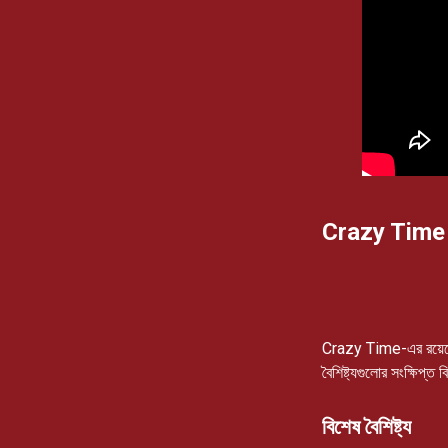
Crazy Time গে
Crazy Time-এর রয়েছে
বৈশিষ্ট্যগুলোর সংক্ষিপ্ত 
বিশেষ বৈশিষ্ট্য