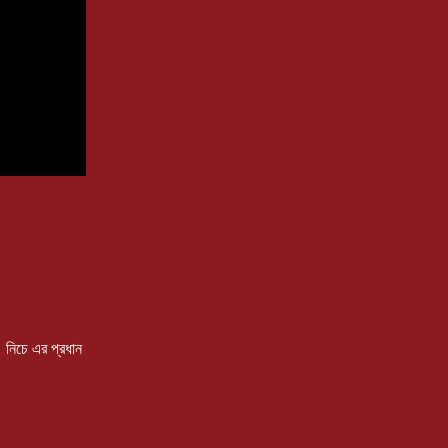
নিচে এর প্রধান