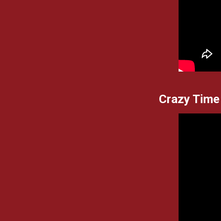
Crazy Time ব